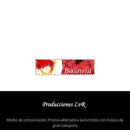
Medio de comunicación. Prensa alternativa para todos con música de
gran categoría