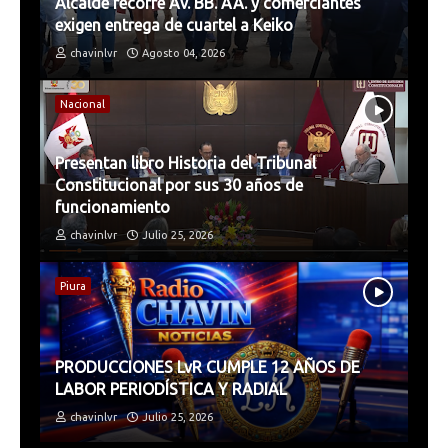
Alcalde recorre Av. BB. AA. y comerciantes
exigen entrega de cuartel a Keiko
chavinlvr
Agosto 04, 2026
Nacional
Presentan libro Historia del Tribunal
Constitucional por sus 30 años de
funcionamiento
chavinlvr
Julio 25, 2026
Piura
PRODUCCIONES LvR CUMPLE 12 AÑOS DE
LABOR PERIODÍSTICA Y RADIAL
chavinlvr
Julio 25, 2026