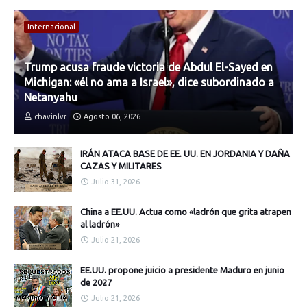
Internacional
Trump acusa fraude victoria de Abdul El-Sayed en
Michigan: «él no ama a Israel», dice subordinado a
Netanyahu
chavinlvr
Agosto 06, 2026
IRÁN ATACA BASE DE EE. UU. EN JORDANIA Y DAÑA
CAZAS Y MILITARES
Julio 31, 2026
China a EE.UU. Actua como «ladrón que grita atrapen
al ladrón»
Julio 21, 2026
EE.UU. propone juicio a presidente Maduro en junio
de 2027
Julio 21, 2026