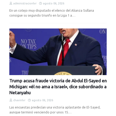
administracionlvr
agosto 06, 2026
En un cotejo muy disputado el elenco del Alianza Sullana
consigue su segundo triunfo en la Liga 1 a…
Trump acusa fraude victoria de Abdul El-Sayed en
Michigan: «él no ama a Israel», dice subordinado a
Netanyahu
chavinlvr
agosto 06, 2026
Las encuestas predecían una victoria aplastante de El-Sayed,
aunque terminó venciendo por unos 15…