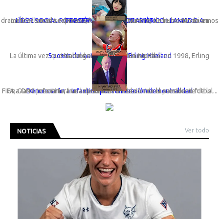
LÍDER SOCIAL ROSA GÓMEZ LANZA DRAMÁTICO LLAMADO A PRESERVAR LA VIDA MARINA
La líder social sechurana; Rosa Gómez Nunura, viene lanzando un dramático llamado expresando: “Basta de cortinas de humo. No miremos a otro ...
5 cosas del astro noruego Erling Haaland
La última vez que Noruega participó en un Mundial en 1998, Erling Haaland ni siquiera había nacido.
Una ONG presentará una denuncia formal contra el presidente de la FIFA, Gianni Infantino, tras la polémica anulación de la sanción al futbol...
Denunciarán a Infantino por vulneración de neutralidad
Ver todo
NOTICIAS