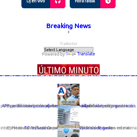
Dj en vivo
Hora radial
Breaking News
Traductor
Powered by
Translate
UERRA EN UCRANIA; SIGUEN LAS CAUSAS
Expertos advierten que la desaparición legal de una organización política debilita el control interno y la responsabilidad política sobre su...
APP perdió inscripción: el riesgo de elegir autoridades sin organización que responda por ellas
TC rechaza un congreso con iniciativa de gasto
El Pleno del Tribunal Constitucional (TC) estableció como criterio interpretativo vinculante la preeminencia del Poder Ejecutivo en materia ...