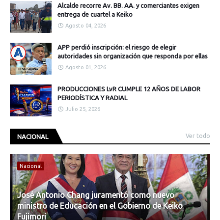
Alcalde recorre Av. BB. AA. y comerciantes exigen
entrega de cuartel a Keiko
Agosto 04, 2026
APP perdió inscripción: el riesgo de elegir
autoridades sin organización que responda por ellas
Agosto 01, 2026
PRODUCCIONES LvR CUMPLE 12 AÑOS DE LABOR
PERIODÍSTICA Y RADIAL
Julio 25, 2026
Ver todo
NACIONAL
Nacional
José Antonio Chang juramentó como nuevo
ministro de Educación en el Gobierno de Keiko
Fujimori