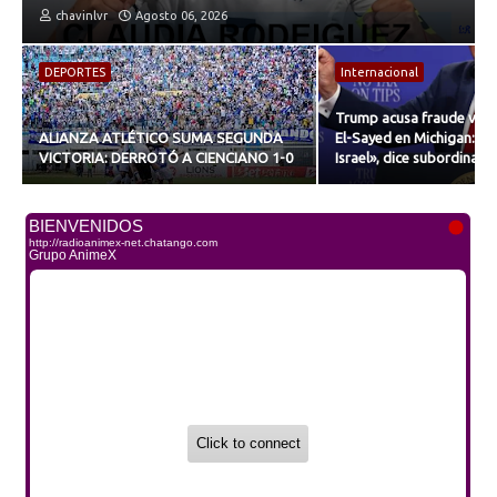
chavinlvr
Agosto 06, 2026
DEPORTES
Internacional
Trump acusa fraude vict
ALIANZA ATLÉTICO SUMA SEGUNDA
El-Sayed en Michigan: «é
VICTORIA: DERROTÓ A CIENCIANO 1-0
Israel», dice subordinad