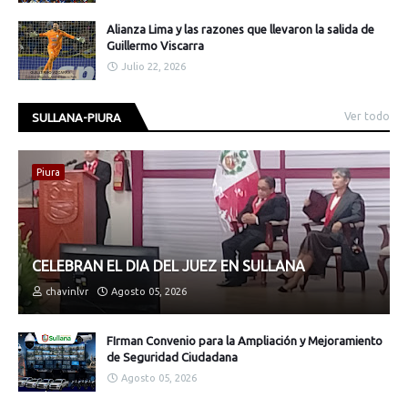
Alianza Lima y las razones que llevaron la salida de
Guillermo Viscarra
Julio 22, 2026
Ver todo
SULLANA-PIURA
Piura
CELEBRAN EL DIA DEL JUEZ EN SULLANA
chavinlvr
Agosto 05, 2026
FIrman Convenio para la Ampliación y Mejoramiento
de Seguridad Ciudadana
Agosto 05, 2026