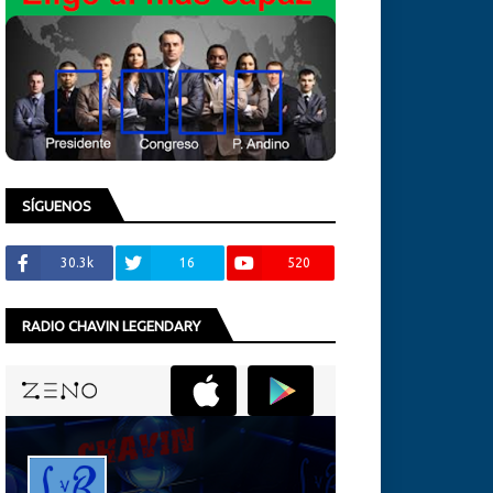
SÍGUENOS
30.3k
16
520
RADIO CHAVIN LEGENDARY