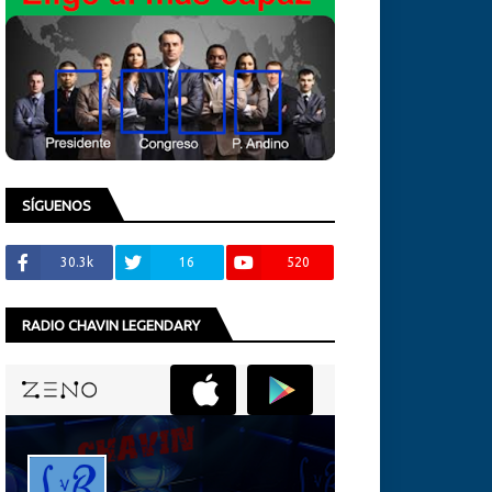
SÍGUENOS
30.3k
16
520
RADIO CHAVIN LEGENDARY