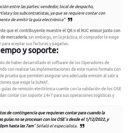
ación entre las partes: vendedor, local de despacho,
tista y los subcontratistas, ya que se requiere contar con
ento de emitir la guía electrónica
”
te que el contribuyente muestre el QR o el RUC emisor junto con
o de mercadería
, sin embargo, en la práctica, el comprador le exige
r para aceptar sus facturas y pagarlas.
iempo y soporte:
nto de haber desarrollado el software de los Operadores de
endo con realizar las implementaciones de este nuevo formato con
e prueba que permiten asegurar una adecuada emisión al salir a
ciones que exige la SUNAT.
guías de remisión electrónica cuente con la validación de los OSE
edan contar con soporte 24×7 para sus operaciones logísticas y
tos de contingencia que requieran contar para cuando la
 guías no se procesan con los OSE´s desde el 1/12/2022, y
10pm hasta las 7am
”
Señaló el especialista.