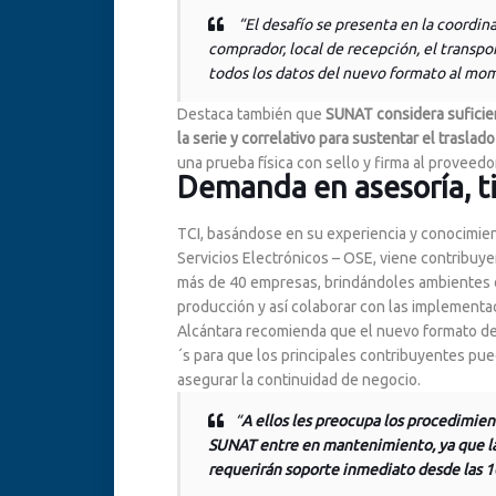
“
El desafío se presenta en la coordin
comprador, local de recepción, el transpor
todos los datos del nuevo formato al mom
Destaca también que
SUNAT considera suficien
la serie y correlativo para sustentar el traslad
una prueba física con sello y firma al proveedo
Demanda en asesoría, t
TCI, basándose en su experiencia y conocimie
Servicios Electrónicos – OSE, viene contribuy
más de 40 empresas, brindándoles ambientes d
producción y así colaborar con las implementa
Alcántara recomienda que el nuevo formato de 
´s para que los principales contribuyentes pu
asegurar la continuidad de negocio.
“
A ellos les preocupa los procedimien
SUNAT entre en mantenimiento, ya que las
requerirán soporte inmediato desde las 