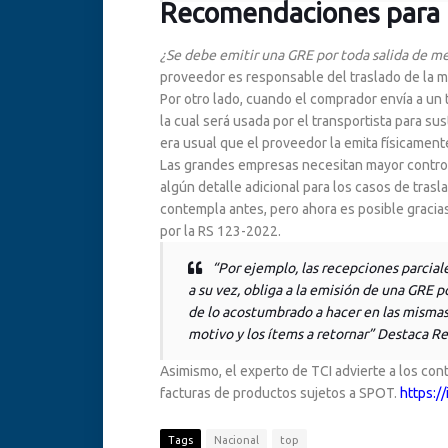
Recomendaciones para 
¿Se debe emitir una GRE por toda salida de m
proveedor es responsable del traslado de la m
Por otro lado, cuando el comprador envía a un t
la cual será usada por el transportista para su
era usual que el proveedor la emita físicament
Las grandes empresas necesitan mayor control
algún detalle adicional para los casos de trasl
contempla antes, pero ahora es posible gracias 
por la RS 123-2022.
“
Por ejemplo, las recepciones parciale
a su vez, obliga a la emisión de una GRE p
de lo acostumbrado a hacer en las mismas g
motivo y los ítems a retornar
”
Destaca Re
Asimismo, el experto de TCI advierte a los cont
facturas de productos sujetos a SPOT.
https:/
Tags
Nacional
top