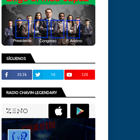
SÍGUENOS
30.3k
16
520
RADIO CHAVIN LEGENDARY