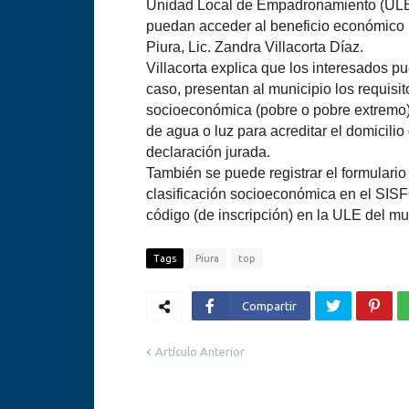
Unidad Local de Empadronamiento (ULE) d
puedan acceder al beneficio económico p
Piura, Lic. Zandra Villacorta Díaz.
Villacorta explica que los interesados pu
caso, presentan al municipio los requisit
socioeconómica (pobre o pobre extremo),
de agua o luz para acreditar el domicilio d
declaración jurada.
También se puede registrar el formulario
clasificación socioeconómica en el SISFO
código (de inscripción) en la ULE del mun
Tags
Piura
top
Compartir
Artículo Anterior