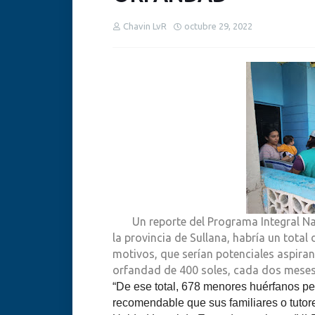
Chavin LvR
octubre 29, 2022
Un reporte del Programa Integral Nacio
la provincia de Sullana, habría un tota
motivos, que serían potenciales
aspiran
orfandad de 400 soles, cada dos meses,
“De ese total, 678 menores huérfanos pert
recomendable que sus familiares o tutore