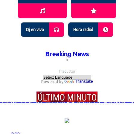
Dj en vivo
Hora radial
Breaking News
Traductor
Powered by
Translate
GOB. LOCAL – GUERRA EN UCRANIA; SIG
Inicio