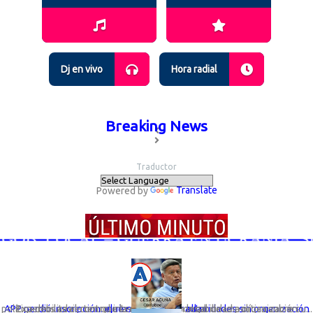
Dj en vivo
Hora radial
Breaking News
Traductor
Powered by
Translate
GOB. LOCAL – GUERRA EN UCRANIA; SIG
Expertos advierten que la desaparición legal de una organización política debilita el control interno y la responsabilidad política sobre su...
APP perdió inscripción: el riesgo de elegir autoridades sin organización que responda por ellas