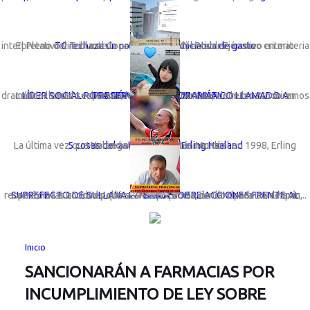
TC rechaza un congreso con iniciativa de gasto
El Pleno del Tribunal Constitucional (TC) estableció como criterio interpretativo vinculante la preeminencia del Poder Ejecutivo en materia ...
LÍDER SOCIAL ROSA GÓMEZ LANZA DRAMÁTICO LLAMADO A PRESERVAR LA VIDA MARINA
La líder social sechurana; Rosa Gómez Nunura, viene lanzando un dramático llamado expresando: “Basta de cortinas de humo. No miremos a otro ...
5 cosas del astro noruego Erling Haaland
La última vez que Noruega participó en un Mundial en 1998, Erling Haaland ni siquiera había nacido.
La máxima autoridad política en la provincia, declaro para LvR Chavín, respecto a las acciones que se vienen promoviendo desde su despac...
SUPREFECTO DE SULLANA INFORMA SOBRE ACCIONES FRENTE AL "NIÑO"
Inicio
SANCIONARÁN A FARMACIAS POR
INCUMPLIMIENTO DE LEY SOBRE