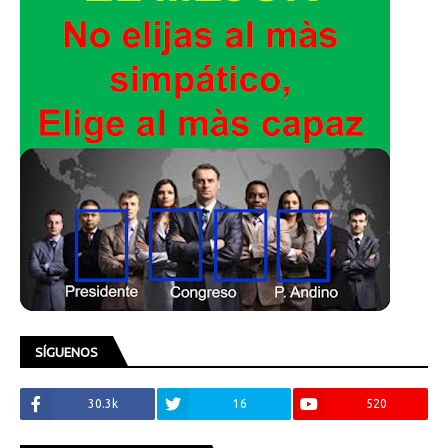
SÍGUENOS
30.3k
16
520