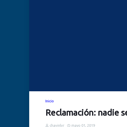
Inicio
Reclamación: nadie se
chavinlvr
mayo 01, 2019