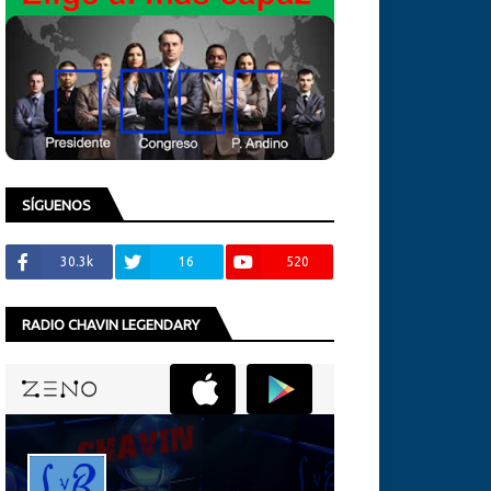
SÍGUENOS
30.3k
16
520
RADIO CHAVIN LEGENDARY