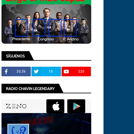
SÍGUENOS
30.3k
16
520
RADIO CHAVIN LEGENDARY