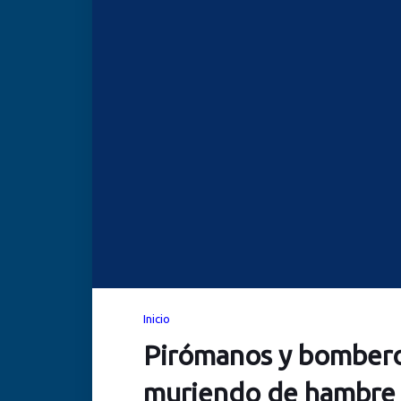
Inicio
Pirómanos y bombero
muriendo de hambre