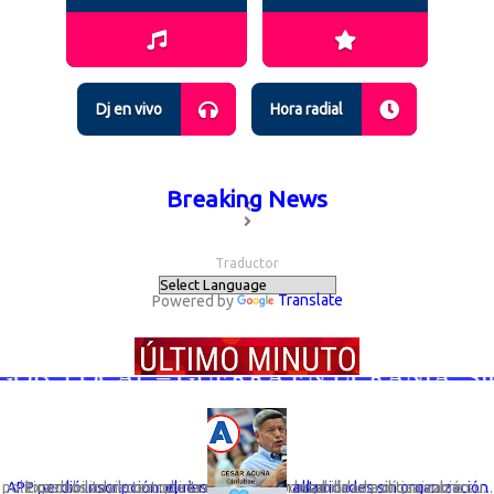
Dj en vivo
Hora radial
Breaking News
Traductor
Powered by
Translate
B. LOCAL – GUERRA EN UCRANIA; SIGUE
Expertos advierten que la desaparición legal de una organización política debilita el control interno y la responsabilidad política sobre su...
APP perdió inscripción: el riesgo de elegir autoridades sin organización que responda por ellas