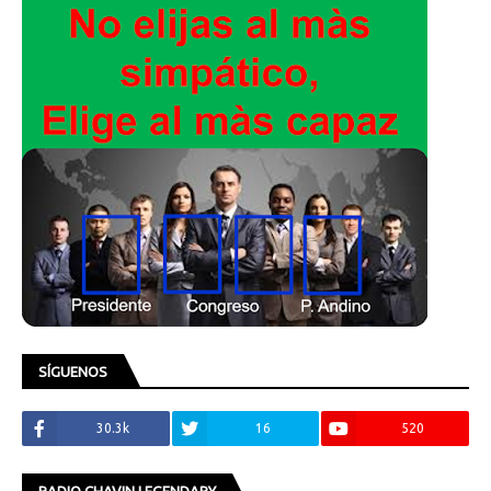
SÍGUENOS
30.3k
16
520