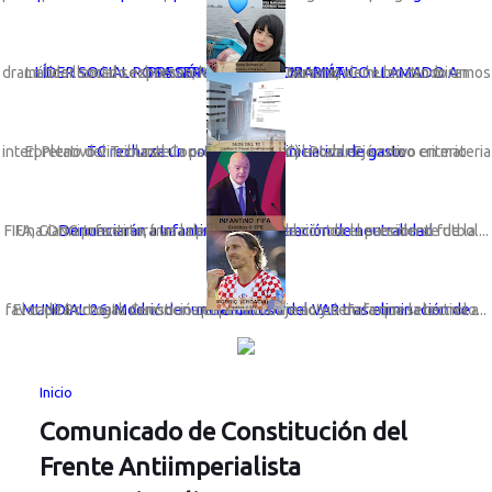
LÍDER SOCIAL ROSA GÓMEZ LANZA DRAMÁTICO LLAMADO A PRESERVAR LA VIDA MARINA
La líder social sechurana; Rosa Gómez Nunura, viene lanzando un dramático llamado expresando: “Basta de cortinas de humo. No miremos a otro ...
TC rechaza un congreso con iniciativa de gasto
El Pleno del Tribunal Constitucional (TC) estableció como criterio interpretativo vinculante la preeminencia del Poder Ejecutivo en materia ...
Una ONG presentará una denuncia formal contra el presidente de la FIFA, Gianni Infantino, tras la polémica anulación de la sanción al futbol...
Denunciarán a Infantino por vulneración de neutralidad
El capitán croata denunció que el arbitraje actuó de forma selectiva a favor de Portugal. Cuestiona el penal cobrado y señala que la tecnolo...
MUNDIAL 26: Modrić denuncia mal uso del VAR tras eliminación de Croacia
Inicio
Comunicado de Constitución del
Frente Antiimperialista