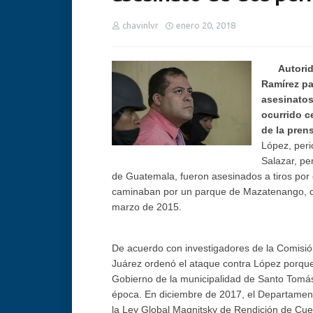
chavinlvr
enero 20, 2018
Autorid
Ramírez pa
asesinatos
ocurrido c
de la prens
López, peri
Salazar, pe
de Guatemala, fueron asesinados a tiros por d
caminaban por un parque de Mazatenango, ca
marzo de 2015.
De acuerdo con investigadores de la Comisió
Juárez ordenó el ataque contra López porque e
Gobierno de la municipalidad de Santo Tom
época. En diciembre de 2017, el Departament
la Ley Global Magnitsky de Rendición de Cue