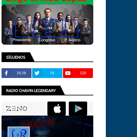
SÍGUENOS
30.3k
16
520
RADIO CHAVIN LEGENDARY