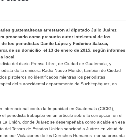
ades guatemaltecas arrestaron al diputado Julio Juárez
ra procesarlo como presunto autor intelectual de los
 de los periodistas Danilo López y Federico Salazar,
erca de su domicilio el 13 de enero de 2015, según informes
a local.
odista del diario Prensa Libre, de Ciudad de Guatemala, y
riodista de la emisora Radio Nuevo Mundo, también de Ciudad
os pistoleros no identificados mientras los periodistas
pital del suroccidental departamento de Suchitepéquez, en
n Internacional contra la Impunidad en Guatemala (CICIG),
l periodista trabajaba en un artículo sobre la corrupción en el
ás La Unión, donde Juárez se desempeñaba como alcalde en esa
o del Tesoro de Estados Unidos sancionó a Juárez en virtud de
ntas por Violaciones de los Derechos Humanos, por su presunta