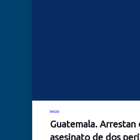
Inicio
Guatemala. Arrestan d
asesinato de dos peri