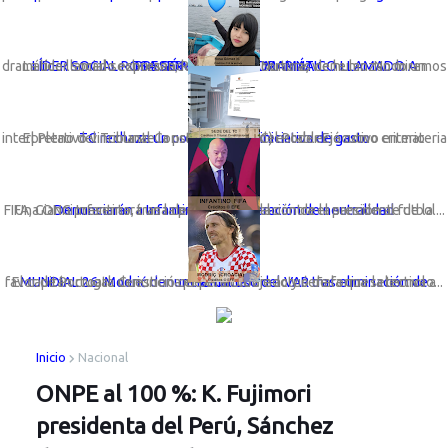
LÍDER SOCIAL ROSA GÓMEZ LANZA DRAMÁTICO LLAMADO A PRESERVAR LA VIDA MARINA
La líder social sechurana; Rosa Gómez Nunura, viene lanzando un dramático llamado expresando: “Basta de cortinas de humo. No miremos a otro ...
TC rechaza un congreso con iniciativa de gasto
El Pleno del Tribunal Constitucional (TC) estableció como criterio interpretativo vinculante la preeminencia del Poder Ejecutivo en materia ...
Una ONG presentará una denuncia formal contra el presidente de la FIFA, Gianni Infantino, tras la polémica anulación de la sanción al futbol...
Denunciarán a Infantino por vulneración de neutralidad
El capitán croata denunció que el arbitraje actuó de forma selectiva a favor de Portugal. Cuestiona el penal cobrado y señala que la tecnolo...
MUNDIAL 26: Modrić denuncia mal uso del VAR tras eliminación de Croacia
Inicio
Nacional
ONPE al 100 %: K. Fujimori
presidenta del Perú, Sánchez