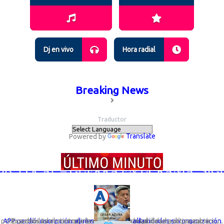
Dj en vivo
Hora radial
Breaking News
Traductor
Powered by
Translate
 LOCAL – GUERRA EN UCRANIA; SIGUEN
Expertos advierten que la desaparición legal de una organización política debilita el control interno y la responsabilidad política sobre su...
APP perdió inscripción: el riesgo de elegir autoridades sin organización que responda por ellas