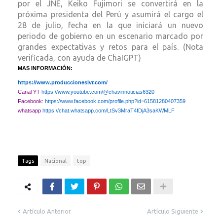
por el JNE, Keiko Fujimori se convertirá en la
próxima presidenta del Perú y asumirá el cargo el
28 de julio, fecha en la que iniciará un nuevo
periodo de gobierno en un escenario marcado por
grandes expectativas y retos para el país. (Nota
verificada, con ayuda de ChaIGPT)
MAS INFORMACIÓN:
https://www.produccioneslvr.com/
Canal YT
https://www.youtube.com/@chavinnoticias6320
Facebook:
https://www.facebook.com/profile.php?id=61581280407359
whatsapp
https://chat.whatsapp.com/LtSv3MraT4fDjA3saKWMLF
Tags
Nacional
top
Artículo Anterior
Artículo Siguiente