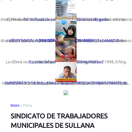
TC rechaza un congreso con iniciativa de gasto
El Pleno del Tribunal Constitucional (TC) estableció como criterio interpretativo vinculante la preeminencia del Poder Ejecutivo en materia ...
LÍDER SOCIAL ROSA GÓMEZ LANZA DRAMÁTICO LLAMADO A PRESERVAR LA VIDA MARINA
La líder social sechurana; Rosa Gómez Nunura, viene lanzando un dramático llamado expresando: “Basta de cortinas de humo. No miremos a otro ...
5 cosas del astro noruego Erling Haaland
La última vez que Noruega participó en un Mundial en 1998, Erling Haaland ni siquiera había nacido.
La máxima autoridad política en la provincia, declaro para LvR Chavín, respecto a las acciones que se vienen promoviendo desde su despac...
SUPREFECTO DE SULLANA INFORMA SOBRE ACCIONES FRENTE AL "NIÑO"
Inicio
Piura
SINDICATO DE TRABAJADORES
MUNICIPALES DE SULLANA