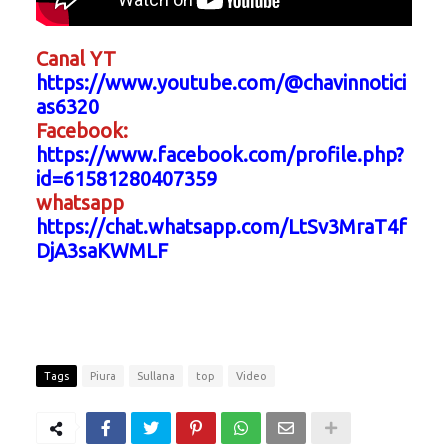
Canal YT
https://www.youtube.com/@chavinnotici
as6320
Facebook:
https://www.facebook.com/profile.php?
id=61581280407359
whatsapp
https://chat.whatsapp.com/LtSv3MraT4f
DjA3saKWMLF
Tags
Piura
Sullana
top
Video