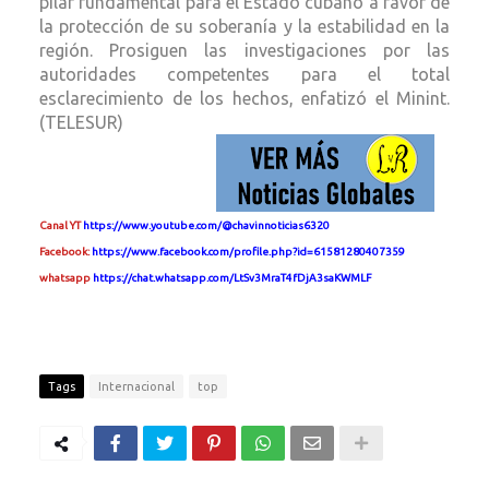
pilar fundamental para el Estado cubano a favor de
la protección de su soberanía y la estabilidad en la
región. Prosiguen las investigaciones por las
autoridades competentes para el total
esclarecimiento de los hechos, enfatizó el Minint.
(TELESUR)
Canal YT
https://www.youtube.com/@chavinnoticias6320
Facebook:
https://www.facebook.com/profile.php?id=61581280407359
whatsapp
https://chat.whatsapp.com/LtSv3MraT4fDjA3saKWMLF
Tags
Internacional
top