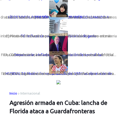
LÍDER SOCIAL ROSA GÓMEZ LANZA DRAMÁTICO LLAMADO A PRESERVAR LA VIDA MARINA
La líder social sechurana; Rosa Gómez Nunura, viene lanzando un dramático llamado expresando: “Basta de cortinas de humo. No miremos a otro ...
TC rechaza un congreso con iniciativa de gasto
El Pleno del Tribunal Constitucional (TC) estableció como criterio interpretativo vinculante la preeminencia del Poder Ejecutivo en materia ...
Una ONG presentará una denuncia formal contra el presidente de la FIFA, Gianni Infantino, tras la polémica anulación de la sanción al futbol...
Denunciarán a Infantino por vulneración de neutralidad
El capitán croata denunció que el arbitraje actuó de forma selectiva a favor de Portugal. Cuestiona el penal cobrado y señala que la tecnolo...
MUNDIAL 26: Modrić denuncia mal uso del VAR tras eliminación de Croacia
Inicio
Internacional
Agresión armada en Cuba: lancha de
Florida ataca a Guardafronteras