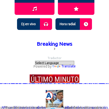
Dj en vivo
Hora radial
Breaking News
Traductor
Powered by
Translate
OB. LOCAL – GUERRA EN UCRANIA; SIGU
Expertos advierten que la desaparición legal de una organización política debilita el control interno y la responsabilidad política sobre su...
APP perdió inscripción: el riesgo de elegir autoridades sin organización que responda por ellas