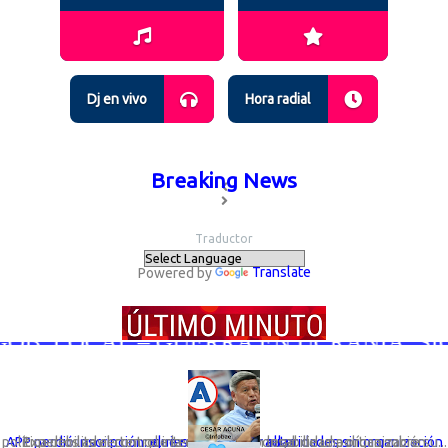
Dj en vivo
Hora radial
Breaking News
Traductor
Powered by
Translate
. LOCAL – GUERRA EN UCRANIA; SIGUEN
Expertos advierten que la desaparición legal de una organización política debilita el control interno y la responsabilidad política sobre su...
APP perdió inscripción: el riesgo de elegir autoridades sin organización que responda por ellas