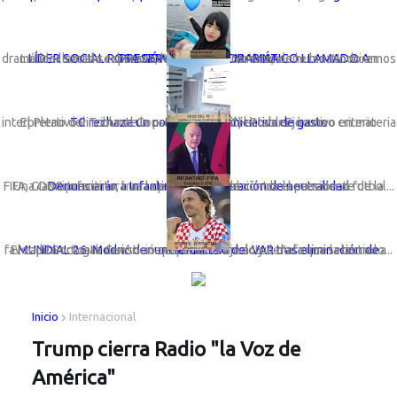
LÍDER SOCIAL ROSA GÓMEZ LANZA DRAMÁTICO LLAMADO A PRESERVAR LA VIDA MARINA
La líder social sechurana; Rosa Gómez Nunura, viene lanzando un dramático llamado expresando: “Basta de cortinas de humo. No miremos a otro ...
TC rechaza un congreso con iniciativa de gasto
El Pleno del Tribunal Constitucional (TC) estableció como criterio interpretativo vinculante la preeminencia del Poder Ejecutivo en materia ...
Una ONG presentará una denuncia formal contra el presidente de la FIFA, Gianni Infantino, tras la polémica anulación de la sanción al futbol...
Denunciarán a Infantino por vulneración de neutralidad
El capitán croata denunció que el arbitraje actuó de forma selectiva a favor de Portugal. Cuestiona el penal cobrado y señala que la tecnolo...
MUNDIAL 26: Modrić denuncia mal uso del VAR tras eliminación de Croacia
Inicio
Internacional
Trump cierra Radio "la Voz de
América"