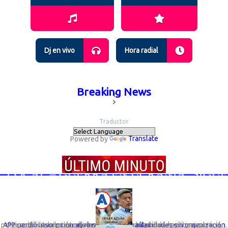
Dj en vivo
Hora radial
Breaking News
Traductor
Powered by
Translate
LOCAL – GUERRA EN UCRANIA; SIGUEN L
Expertos advierten que la desaparición legal de una organización política debilita el control interno y la responsabilidad política sobre su...
APP perdió inscripción: el riesgo de elegir autoridades sin organización que responda por ellas