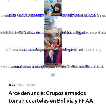
LÍDER SOCIAL ROSA GÓMEZ LANZA DRAMÁTICO LLAMADO A PRESERVAR LA VIDA MARINA
La líder social sechurana; Rosa Gómez Nunura, viene lanzando un dramático llamado expresando: “Basta de cortinas de humo. No miremos a otro ...
TC rechaza un congreso con iniciativa de gasto
El Pleno del Tribunal Constitucional (TC) estableció como criterio interpretativo vinculante la preeminencia del Poder Ejecutivo en materia ...
5 cosas del astro noruego Erling Haaland
La última vez que Noruega participó en un Mundial en 1998, Erling Haaland ni siquiera había nacido.
Una ONG presentará una denuncia formal contra el presidente de la FIFA, Gianni Infantino, tras la polémica anulación de la sanción al futbol...
Denunciarán a Infantino por vulneración de neutralidad
Inicio
Internacional
Arce denuncia: Grupos armados
toman cuarteles en Bolivia y FF AA