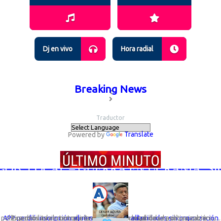
Dj en vivo
Hora radial
Breaking News
Traductor
Powered by
Translate
B. LOCAL – GUERRA EN UCRANIA; SIGUE
Expertos advierten que la desaparición legal de una organización política debilita el control interno y la responsabilidad política sobre su...
APP perdió inscripción: el riesgo de elegir autoridades sin organización que responda por ellas