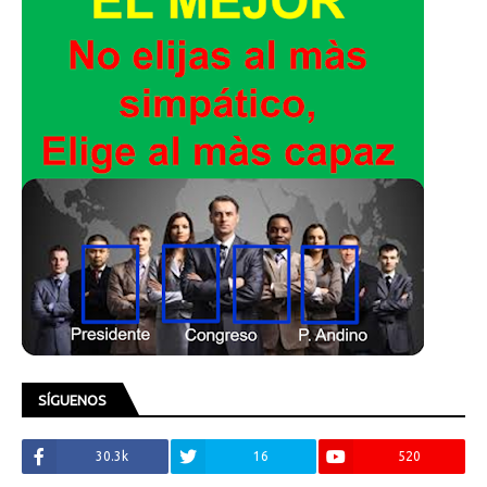
SÍGUENOS
30.3k
16
520