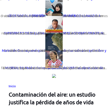
LÍDER SOCIAL ROSA GÓMEZ LANZA DRAMÁTICO LLAMADO A PRESERVAR LA VIDA MARINA
La líder social sechurana; Rosa Gómez Nunura, viene lanzando un dramático llamado expresando: “Basta de cortinas de humo. No miremos a otro ...
La máxima autoridad política en la provincia, declaro para LvR Chavín, respecto a las acciones que se vienen promoviendo desde su despac...
SUPREFECTO DE SULLANA INFORMA SOBRE ACCIONES FRENTE AL "NIÑO"
Estudios recientes han determinado que entre setiembre y octubre dicho fenómeno se presentaría con mayor intensidad, indicó Actualmente la t...
Marina de Guerra prevé que temperatura de mar subirá en setiembre y octubre
El capitán croata denunció que el arbitraje actuó de forma selectiva a favor de Portugal. Cuestiona el penal cobrado y señala que la tecnolo...
MUNDIAL 26: Modrić denuncia mal uso del VAR tras eliminación de Croacia
Inicio
Contaminación del aire: un estudio
justifica la pérdida de años de vida