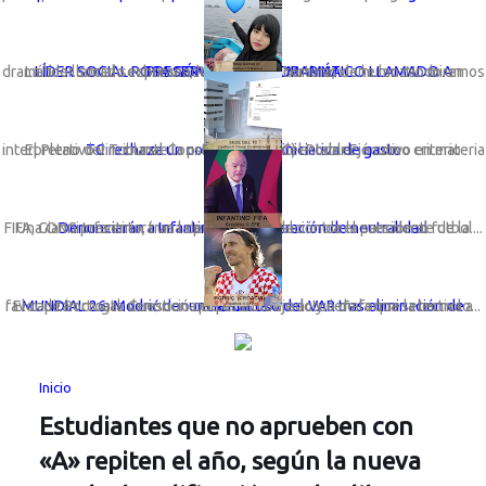
LÍDER SOCIAL ROSA GÓMEZ LANZA DRAMÁTICO LLAMADO A PRESERVAR LA VIDA MARINA
La líder social sechurana; Rosa Gómez Nunura, viene lanzando un dramático llamado expresando: “Basta de cortinas de humo. No miremos a otro ...
TC rechaza un congreso con iniciativa de gasto
El Pleno del Tribunal Constitucional (TC) estableció como criterio interpretativo vinculante la preeminencia del Poder Ejecutivo en materia ...
Una ONG presentará una denuncia formal contra el presidente de la FIFA, Gianni Infantino, tras la polémica anulación de la sanción al futbol...
Denunciarán a Infantino por vulneración de neutralidad
El capitán croata denunció que el arbitraje actuó de forma selectiva a favor de Portugal. Cuestiona el penal cobrado y señala que la tecnolo...
MUNDIAL 26: Modrić denuncia mal uso del VAR tras eliminación de Croacia
Inicio
Estudiantes que no aprueben con
«A» repiten el año, según la nueva