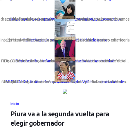
LÍDER SOCIAL ROSA GÓMEZ LANZA DRAMÁTICO LLAMADO A PRESERVAR LA VIDA MARINA
La líder social sechurana; Rosa Gómez Nunura, viene lanzando un dramático llamado expresando: “Basta de cortinas de humo. No miremos a otro ...
TC rechaza un congreso con iniciativa de gasto
El Pleno del Tribunal Constitucional (TC) estableció como criterio interpretativo vinculante la preeminencia del Poder Ejecutivo en materia ...
Una ONG presentará una denuncia formal contra el presidente de la FIFA, Gianni Infantino, tras la polémica anulación de la sanción al futbol...
Denunciarán a Infantino por vulneración de neutralidad
El capitán croata denunció que el arbitraje actuó de forma selectiva a favor de Portugal. Cuestiona el penal cobrado y señala que la tecnolo...
MUNDIAL 26: Modrić denuncia mal uso del VAR tras eliminación de Croacia
Inicio
Piura va a la segunda vuelta para
elegir gobernador