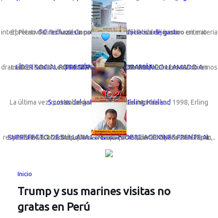
TC rechaza un congreso con iniciativa de gasto
El Pleno del Tribunal Constitucional (TC) estableció como criterio interpretativo vinculante la preeminencia del Poder Ejecutivo en materia ...
LÍDER SOCIAL ROSA GÓMEZ LANZA DRAMÁTICO LLAMADO A PRESERVAR LA VIDA MARINA
La líder social sechurana; Rosa Gómez Nunura, viene lanzando un dramático llamado expresando: “Basta de cortinas de humo. No miremos a otro ...
5 cosas del astro noruego Erling Haaland
La última vez que Noruega participó en un Mundial en 1998, Erling Haaland ni siquiera había nacido.
La máxima autoridad política en la provincia, declaro para LvR Chavín, respecto a las acciones que se vienen promoviendo desde su despac...
SUPREFECTO DE SULLANA INFORMA SOBRE ACCIONES FRENTE AL "NIÑO"
Inicio
Trump y sus marines visitas no
gratas en Perú