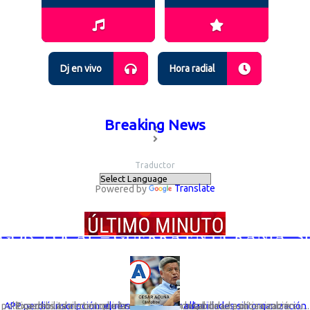
Dj en vivo
Hora radial
Breaking News
Traductor
Powered by
Translate
OB. LOCAL – GUERRA EN UCRANIA; SIGU
Expertos advierten que la desaparición legal de una organización política debilita el control interno y la responsabilidad política sobre su...
APP perdió inscripción: el riesgo de elegir autoridades sin organización que responda por ellas