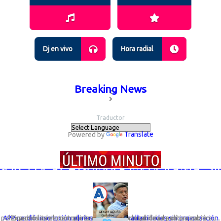
Dj en vivo
Hora radial
Breaking News
Traductor
Powered by
Translate
B. LOCAL – GUERRA EN UCRANIA; SIGUE
Expertos advierten que la desaparición legal de una organización política debilita el control interno y la responsabilidad política sobre su...
APP perdió inscripción: el riesgo de elegir autoridades sin organización que responda por ellas