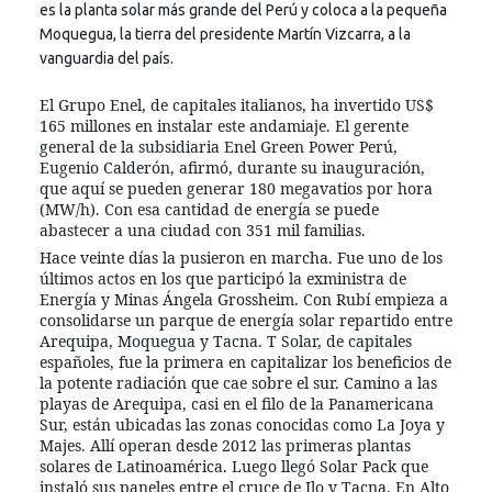
es la planta solar más grande del Perú y coloca a la pequeña
Moquegua, la tierra del presidente Martín Vizcarra, a la
vanguardia del país.
El Grupo Enel, de capitales italianos, ha invertido US$
165 millones en instalar este andamiaje. El gerente
general de la subsidiaria Enel Green Power Perú,
Eugenio Calderón, afirmó, durante su inauguración,
que aquí se pueden generar 180 megavatios por hora
(MW/h). Con esa cantidad de energía se puede
abastecer a una ciudad con 351 mil familias.
Hace veinte días la pusieron en marcha. Fue uno de los
últimos actos en los que participó la exministra de
Energía y Minas Ángela Grossheim. Con Rubí empieza a
consolidarse un parque de energía solar repartido entre
Arequipa, Moquegua y Tacna. T Solar, de capitales
españoles, fue la primera en capitalizar los beneficios de
la potente radiación que cae sobre el sur. Camino a las
playas de Arequipa, casi en el filo de la Panamericana
Sur, están ubicadas las zonas conocidas como La Joya y
Majes. Allí operan desde 2012 las primeras plantas
solares de Latinoamérica. Luego llegó Solar Pack que
instaló sus paneles entre el cruce de Ilo y Tacna. En Alto