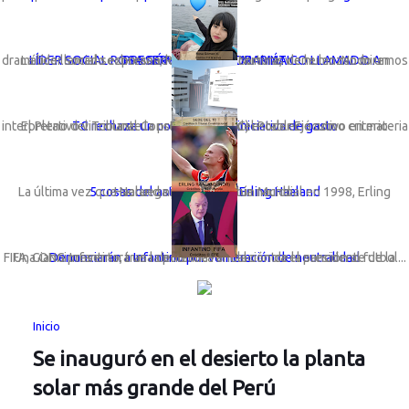
LÍDER SOCIAL ROSA GÓMEZ LANZA DRAMÁTICO LLAMADO A PRESERVAR LA VIDA MARINA
La líder social sechurana; Rosa Gómez Nunura, viene lanzando un dramático llamado expresando: “Basta de cortinas de humo. No miremos a otro ...
TC rechaza un congreso con iniciativa de gasto
El Pleno del Tribunal Constitucional (TC) estableció como criterio interpretativo vinculante la preeminencia del Poder Ejecutivo en materia ...
5 cosas del astro noruego Erling Haaland
La última vez que Noruega participó en un Mundial en 1998, Erling Haaland ni siquiera había nacido.
Una ONG presentará una denuncia formal contra el presidente de la FIFA, Gianni Infantino, tras la polémica anulación de la sanción al futbol...
Denunciarán a Infantino por vulneración de neutralidad
Inicio
Se inauguró en el desierto la planta
solar más grande del Perú