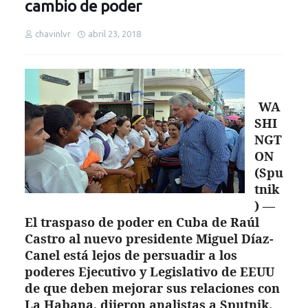
cambio de poder
chavinlvr
abril 23, 2018
WA
SHI
NGT
ON
(Spu
tnik
) —
El traspaso de poder en Cuba de Raúl
Castro al nuevo presidente Miguel Díaz-
Canel está lejos de persuadir a los
poderes Ejecutivo y Legislativo de EEUU
de que deben mejorar sus relaciones con
La Habana, dijeron analistas a Sputnik.