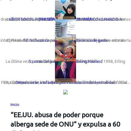
LÍDER SOCIAL ROSA GÓMEZ LANZA DRAMÁTICO LLAMADO A PRESERVAR LA VIDA MARINA
La líder social sechurana; Rosa Gómez Nunura, viene lanzando un dramático llamado expresando: “Basta de cortinas de humo. No miremos a otro ...
TC rechaza un congreso con iniciativa de gasto
El Pleno del Tribunal Constitucional (TC) estableció como criterio interpretativo vinculante la preeminencia del Poder Ejecutivo en materia ...
5 cosas del astro noruego Erling Haaland
La última vez que Noruega participó en un Mundial en 1998, Erling Haaland ni siquiera había nacido.
Una ONG presentará una denuncia formal contra el presidente de la FIFA, Gianni Infantino, tras la polémica anulación de la sanción al futbol...
Denunciarán a Infantino por vulneración de neutralidad
Inicio
“EE.UU. abusa de poder porque
alberga sede de ONU” y expulsa a 60