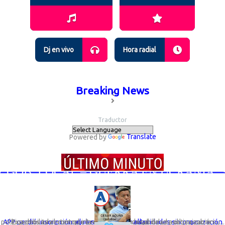
Dj en vivo
Hora radial
Breaking News
Traductor
Powered by
Translate
GOB. LOCAL – GUERRA EN UCRANIA; SIG
Expertos advierten que la desaparición legal de una organización política debilita el control interno y la responsabilidad política sobre su...
APP perdió inscripción: el riesgo de elegir autoridades sin organización que responda por ellas