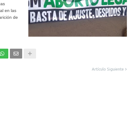
ras
al en las
arición de
Artículo Siguiente