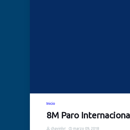
Inicio
8M Paro Internaciona
chavinlvr
marzo 09, 2018