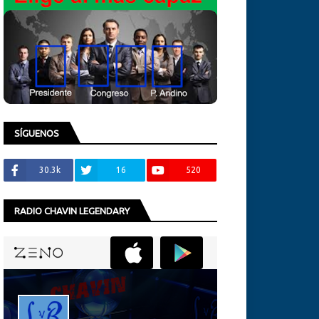
SÍGUENOS
30.3k
16
520
RADIO CHAVIN LEGENDARY