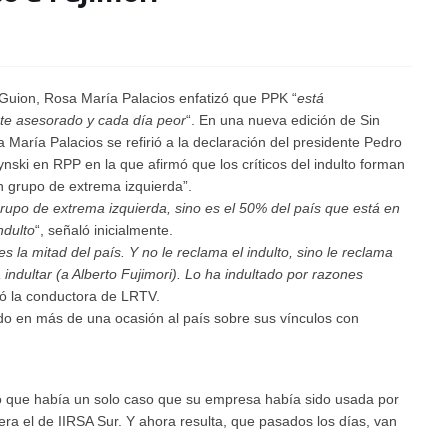
Guion, Rosa María Palacios enfatizó que PPK “
está
e asesorado y cada día peor
“. En una nueva edición de Sin
 María Palacios
se refirió a la declaración del presidente Pedro
nski en RPP en la que afirmó que los críticos del indulto forman
n grupo de extrema izquierda”.
rupo de extrema izquierda, sino es el 50% del país que está en
ndulto
“, señaló inicialmente.
s la mitad del país. Y no le reclama el indulto, sino le reclama
indultar (a Alberto Fujimori). Lo ha indultado por razones
gó la conductora de LRTV.
do en más de una ocasión al país sobre sus vínculos con
odo que había un solo caso que su empresa había sido usada por
era el de IIRSA Sur. Y ahora resulta, que pasados los días, van