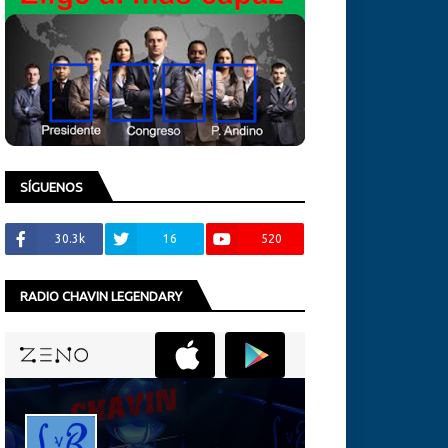
SÍGUENOS
30.3k
16
520
RADIO CHAVIN LEGENDARY