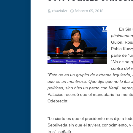
chavinlvr
febrero 05, 2018
En Sin 
pésimament
Guion,
Rosa
Pablo Kuczy
parte de “u
“
No es un g
contra del i
“
Este no es un grupito de extrema izquierda, e
que es un mentiroso. Que dijo que no lo iba a 
políticas, sino hizo un pacto con Kenji
“, agre
Palacios recordó que el mandatario ha menti
Odebrecht.
“Lo cierto es que el presidente nos dijo a t
Sepúlveda sin que él tuviera conocimiento, y 
tres”, señaló.