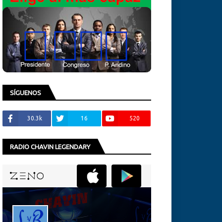
SÍGUENOS
30.3k
16
520
RADIO CHAVIN LEGENDARY