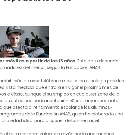
r móvil es a partir de los 15 años
: Este dato depende
 la madurez del menor, según la Fundación ANAR.
prohibición de usar teléfonos móviles en el colegio para los
reo. Esta medida, que entrará en vigor el próximo mes de
ivos a clase, aunque sí su empleo en cualquier zona de la
r las establece cada institución. «Sería muy importante
ya que afecta al rendimiento escolar de los alumnos»,
e programas de la Fundación ANAR, quien ha elaborado una
a la edad ideal para disponer del primer móvil.
 ni el que más caro valga. «La razón por la que muchos