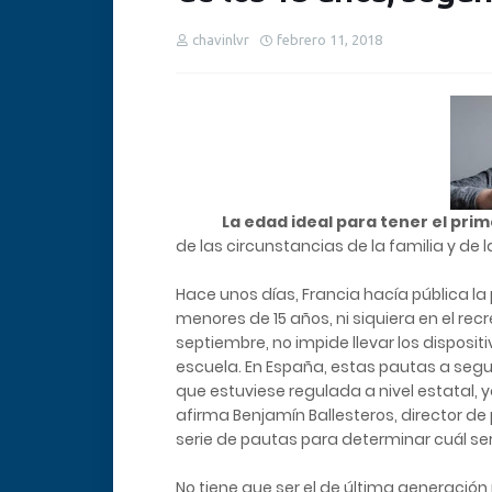
chavinlvr
febrero 11, 2018
La edad ideal para tener el prime
de las circunstancias de la familia y de
Hace unos días, Francia hacía pública la 
menores de 15 años, ni siquiera en el rec
septiembre, no impide llevar los disposit
escuela. En España, estas pautas a segui
que estuviese regulada a nivel estatal, 
afirma Benjamín Ballesteros, director d
serie de pautas para determinar cuál serí
No tiene que ser el de última generación