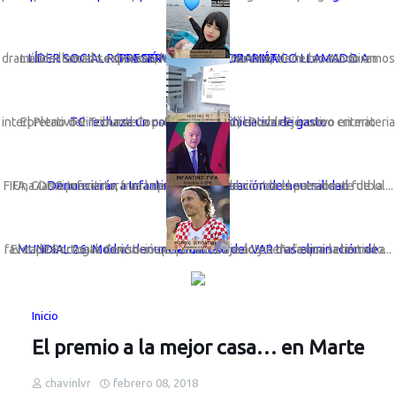
LÍDER SOCIAL ROSA GÓMEZ LANZA DRAMÁTICO LLAMADO A PRESERVAR LA VIDA MARINA
La líder social sechurana; Rosa Gómez Nunura, viene lanzando un dramático llamado expresando: “Basta de cortinas de humo. No miremos a otro ...
TC rechaza un congreso con iniciativa de gasto
El Pleno del Tribunal Constitucional (TC) estableció como criterio interpretativo vinculante la preeminencia del Poder Ejecutivo en materia ...
Una ONG presentará una denuncia formal contra el presidente de la FIFA, Gianni Infantino, tras la polémica anulación de la sanción al futbol...
Denunciarán a Infantino por vulneración de neutralidad
El capitán croata denunció que el arbitraje actuó de forma selectiva a favor de Portugal. Cuestiona el penal cobrado y señala que la tecnolo...
MUNDIAL 26: Modrić denuncia mal uso del VAR tras eliminación de Croacia
Inicio
El premio a la mejor casa… en Marte
chavinlvr
febrero 08, 2018